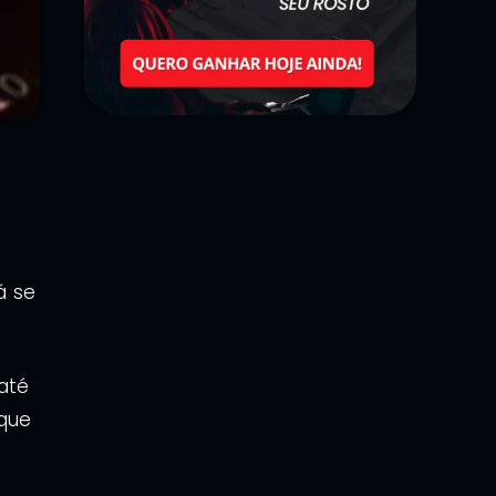
á se
até
que