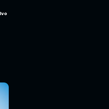
lvo
.