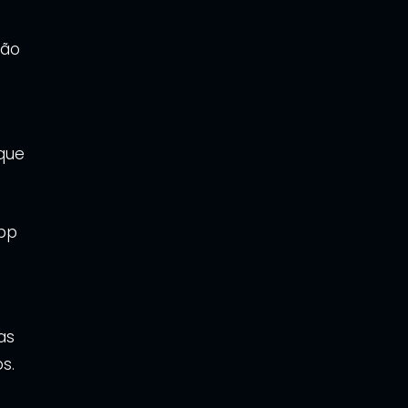
ção
que
App
as
s.