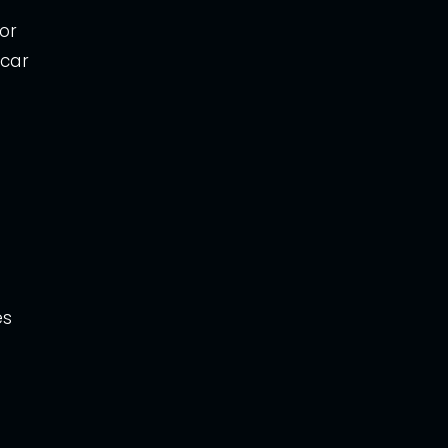
or
icar
es