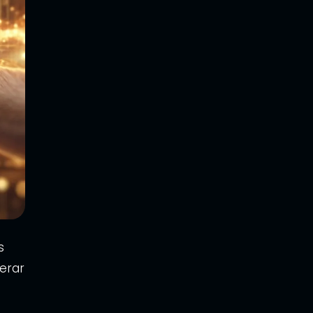
s
erar